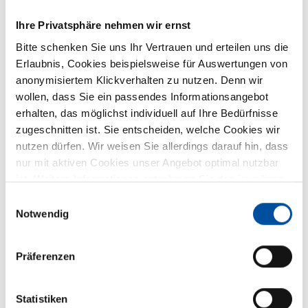
Ihre Privatsphäre nehmen wir ernst
Grundrissbeschreibung
Bitte schenken Sie uns Ihr Vertrauen und erteilen uns die
Erlaubnis, Cookies beispielsweise für Auswertungen von
Doppel-/franz. Bett,
Doppelbett längs
anonymisiertem Klickverhalten zu nutzen. Denn wir
ab 4 Schlafplätze
wollen, dass Sie ein passendes Informationsangebot
erhalten, das möglichst individuell auf Ihre Bedürfnisse
zugeschnitten ist. Sie entscheiden, welche Cookies wir
Schlafplätze
4
nutzen dürfen. Wir weisen Sie allerdings darauf hin, dass
nur mit aktiven Cookies unser Angebot optimal nutzbar
ist. Weitere Informationen entnehmen Sie den jeweiligen
Sitzgruppe
Rundsitzgruppe
Erläuterungen und unserer Datenschutzerklärung.
Einwilligungsauswahl
Notwendig
Infrastruktur
Küche, WC
Präferenzen
Betten
Doppel-/franz. Bett, Doppelbett
längs
Statistiken