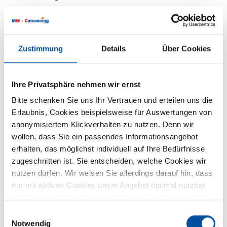
Zustimmung
Details
Über Cookies
Ihre Privatsphäre nehmen wir ernst
Bitte schenken Sie uns Ihr Vertrauen und erteilen uns die
Grundrissbeschreibung
Erlaubnis, Cookies beispielsweise für Auswertungen von
anonymisiertem Klickverhalten zu nutzen. Denn wir
wollen, dass Sie ein passendes Informationsangebot
Doppel-/franz. Bett
ab 3 Schlafplätze
erhalten, das möglichst individuell auf Ihre Bedürfnisse
zugeschnitten ist. Sie entscheiden, welche Cookies wir
nutzen dürfen. Wir weisen Sie allerdings darauf hin, dass
Schlafplätze
3
nur mit aktiven Cookies unser Angebot optimal nutzbar
ist. Weitere Informationen entnehmen Sie den jeweiligen
Anzahl der Sitze mit Gurt
4
Erläuterungen und unserer Datenschutzerklärung.
Einwilligungsauswahl
Notwendig