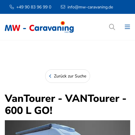
+49 90 83 96 99 0
info@mw-caravaning.de
Zurück zur Suche
VanTourer - VANTourer -
600 L GO!