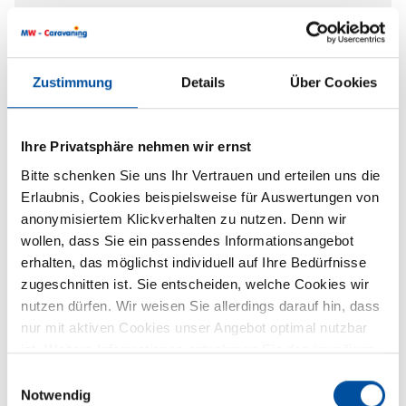
Antriebsart
Frontantrieb
Schadstoffnorm
Euro 6e
Zustimmung
Details
Über Cookies
Umweltplakette
grün
Ihre Privatsphäre nehmen wir ernst
Bitte schenken Sie uns Ihr Vertrauen und erteilen uns die
Erlaubnis, Cookies beispielsweise für Auswertungen von
anonymisiertem Klickverhalten zu nutzen. Denn wir
wollen, dass Sie ein passendes Informationsangebot
erhalten, das möglichst individuell auf Ihre Bedürfnisse
zugeschnitten ist. Sie entscheiden, welche Cookies wir
Ausstattung
nutzen dürfen. Wir weisen Sie allerdings darauf hin, dass
nur mit aktiven Cookies unser Angebot optimal nutzbar
Heizung / Klima
ist. Weitere Informationen entnehmen Sie den jeweiligen
Erläuterungen und unserer Datenschutzerklärung.
Dieselheizung
Einwilligungsauswahl
Notwendig